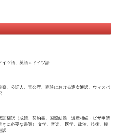
ドイツ語、英語⇔ドイツ語
警察、公証人、官公庁、商談における逐次通訳。ウィスパ
訳
認証翻訳（成績、契約書、国際結婚・遺産相続・ビザ申請
続きに必要な書類） 文学、音楽、 医学、政治、技術、観
翻訳