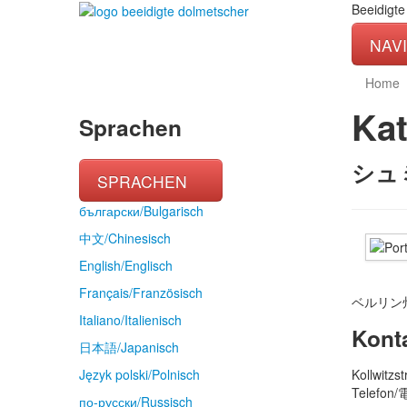
Beeidigte
NAV
Home
Ka
Sprachen
シュ
SPRACHEN
български/Bulgarisch
中文/Chinesisch
English/Englisch
Français/Französisch
ベルリン
Italiano/Italienisch
Kon
日本語/Japanisch
Język polski/Polnisch
Kollwitzs
Telefon/
по-русски/Russisch