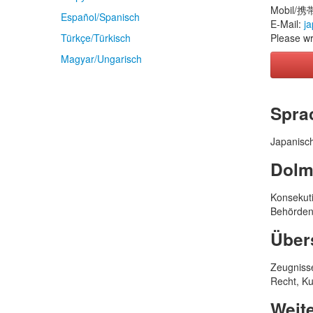
Mobil/携帯
Español/Spanisch
E-Mail:
j
Türkçe/Türkisch
Please wr
Magyar/Ungarisch
Ihr Na
Spra
Ihre T
Japanisc
Dolm
Ihre E-
Konsekuti
Behörden
Ihre S
Über
Zeugnisse
Ihre Na
Recht, Kul
Weite