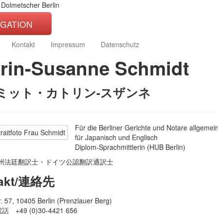
 Dolmetscher Berlin
IGATION
Kontakt
Impressum
Datenschutz
trin-Susanne Schmidt
ミット・カトリン-スザンネ
Für die Berliner Gerichte und Notare allgemei
für Japanisch und Englisch
Diplom-Sprachmittlerin (HUB Berlin)
州法廷翻訳士・ドイツ公認翻訳通訳士
takt/連絡先
tr. 57, 10405 Berlin (Prenzlauer Berg)
電話 +49 (0)30-4421 656