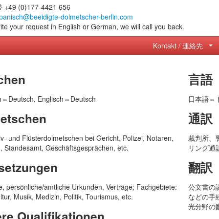
 +49 (0)177-4421 656
apanisch@beeidigte-dolmetscher-berlin.com
ite your request in English or German, we will call you back.
Kontakt / 連絡先
me
chen
言語
elefonnummer
h⇔Deutsch, Englisch⇔Deutsch
日本語⇔
etschen
通訳
Mail
v- und Flüsterdolmetschen bei Gericht, Polizei, Notaren,
裁判所、
, Standesamt, Geschäftsgesprächen, etc.
リング通
prache
setzungen
翻訳
, persönliche/amtliche Urkunden, Verträge; Fachgebiete:
公文書の
chricht
tur, Musik, Medizin, Politik, Tourismus, etc.
などの手
光分野の
re Qualifikationen