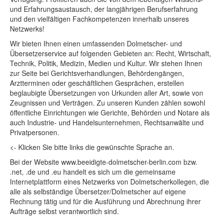
по-русски/Russisch
und Erfahrungsaustausch, der langjährigen Berufserfahrung
Español/Spanisch
und den vielfältigen Fachkompetenzen innerhalb unseres
Netzwerks!
Türkçe/Türkisch
Wir bieten Ihnen einen umfassenden Dolmetscher- und
Magyar/Ungarisch
Übersetzerservice auf folgenden Gebieten an: Recht, Wirtschaft,
Technik, Politik, Medizin, Medien und Kultur. Wir stehen Ihnen
zur Seite bei Gerichtsverhandlungen, Behördengängen,
Arztterminen oder geschäftlichen Gesprächen, erstellen
beglaubigte Übersetzungen von Urkunden aller Art, sowie von
Zeugnissen und Verträgen. Zu unseren Kunden zählen sowohl
öffentliche Einrichtungen wie Gerichte, Behörden und Notare als
auch Industrie- und Handelsunternehmen, Rechtsanwälte und
Privatpersonen.
<- Klicken Sie bitte links die gewünschte Sprache an.
Bei der Website www.beeidigte-dolmetscher-berlin.com bzw.
.net, .de und .eu handelt es sich um die gemeinsame
Internetplattform eines Netzwerks von Dolmetscherkollegen, die
alle als selbständige Übersetzer/Dolmetscher auf eigene
Rechnung tätig und für die Ausführung und Abrechnung ihrer
Aufträge selbst verantwortlich sind.