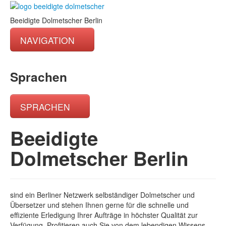
Beeidigte Dolmetscher Berlin
NAVIGATION
Home
Sprachen
Kontakt
Impressum
SPRACHEN
Datenschutz
български/Bulgarisch
Beeidigte
中文/Chinesisch
Dolmetscher Berlin
English/Englisch
Français/Französisch
Italiano/Italienisch
sind ein Berliner Netzwerk selbständiger Dolmetscher und
日本語/Japanisch
Übersetzer und stehen Ihnen gerne für die schnelle und
Język polski/Polnisch
effiziente Erledigung Ihrer Aufträge in höchster Qualität zur
Verfügung. Profitieren auch Sie von dem lebendigen Wissens-